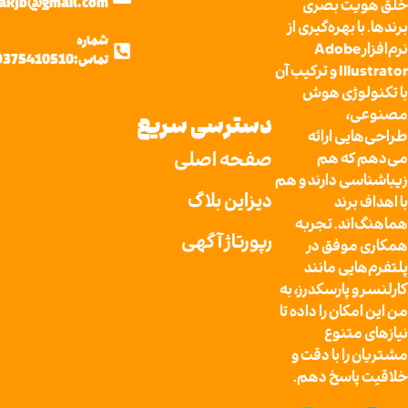
یت بصری
AlyrezaRjb@gmail.com
ا بهره‌گیری از
شماره
نرم‌افزار Adobe
تماس:09375410510
Illustrator و ترکیب آن
لوژی هوش
ی،
دسترسی سریع
ایی ارائه
صفحه اصلی
 که هم
سی دارند و هم
دیزاین بلاگ
 برند
اند. تجربه
رپورتاژ آگهی
موفق در
ایی مانند
و پارسکدرز، به
مکان را داده تا
 متنوع
را با دقت و
پاسخ دهم.