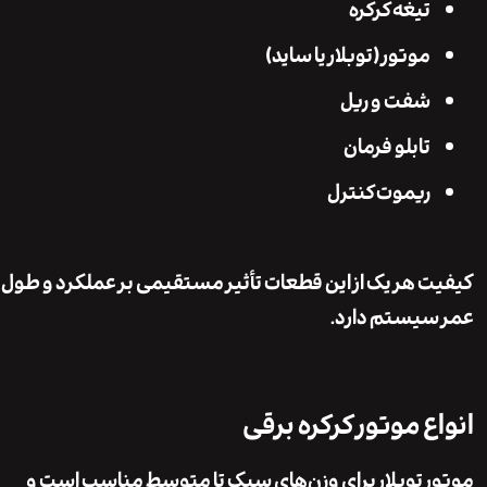
تیغه کرکره
موتور (توبلار یا ساید)
شفت و ریل
تابلو فرمان
ریموت کنترل
 هر یک از این قطعات تأثیر مستقیمی بر عملکرد و طول
یستم دارد.
ع موتور کرکره برقی
 توبلار
برای وزن‌های سبک تا متوسط مناسب است و