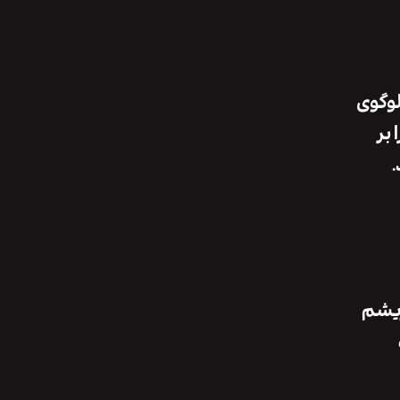
لوگوی
 بر
.
ریشم