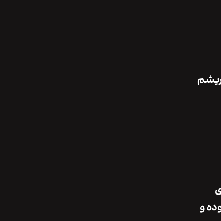
بریشم
ی
ده و