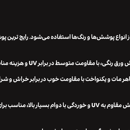
 انواع پوشش‌ها و رنگ‌ها استفاده می‌شود. رایج‌ ترین پ
ر مات یا کوره‌ای (Matte / RAL): ظاهر مات و یکنواخت با مقاومت خوب در برابر خراش و ش
PVDF (Polyvinylidene Fluoride): پوشش مقاوم به UV و خوردگی با دوام بسیار بالا، منا