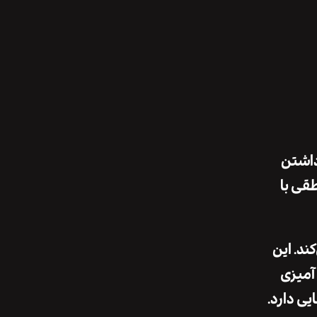
 داشتن
قی با
ند. این
 آمیزی
ی دارد.