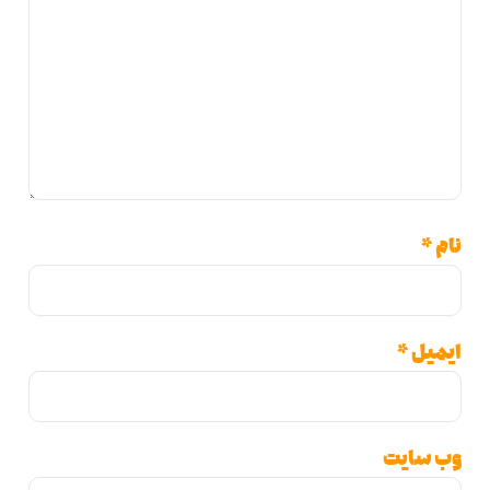
*
یل
*
 سایت