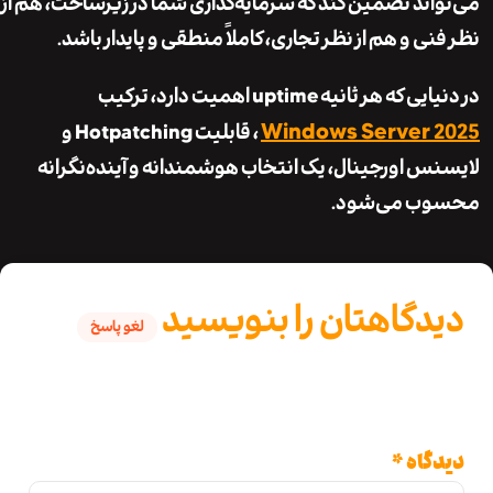
اند تضمین کند که سرمایه‌گذاری شما در زیرساخت، هم از
ی و هم از نظر تجاری، کاملاً منطقی و پایدار باشد.
 هر ثانیه uptime اهمیت دارد، ترکیب
Windows Server 
، قابلیت Hotpatching و
س اورجینال، یک انتخاب هوشمندانه و آینده‌نگرانه
ب می‌شود.
دگاهتان را بنویسید
لغو پاسخ
نی ایمیل شما منتشر نخواهد شد.
بخش‌های
دنیاز علامت‌گذاری شده‌اند
*
گاه
*