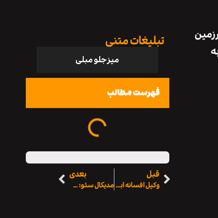
رزمین
تبلیغات متنی
به
میز جلو مبلی
فهرست مطالب
قبل
بعدی
وکیل افسانه اباذری | بهترین وکیل در کرمان برای دعاوی حقوقی و کیفری
مدیکال سئو: سلطان بی‌همتای طراحی سایت، سئو و تولید محتوای پزشکی