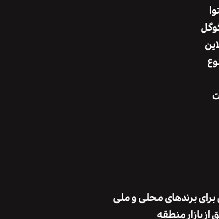
وا
این
وع
ت
از بازار منطقه