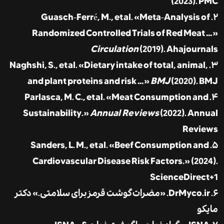
(2023).
۲. Guasch‑Ferré, M., et al. «Meta‑Analysis
Randomized Controlled Trials of Red Me
Circulation
(2019).
Ahajour
۳. Naghshi, S., et al. «Dietary intake of total, anim
and plant proteins and risk …»
BMJ
(2020).
۴. Parlasca, M. C., et al. «Meat Consumption 
Sustainability.»
Annual Reviews
(2022).
An
Rev
۵. Sanders, L. M., et al. «Beef Consumption 
Cardiovascular Disease Risk Factors.» (2
ScienceDir
دکتر