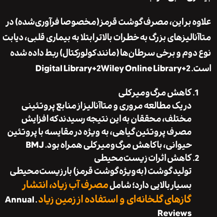
 بر این، مصرف گوشت قرمز (مخصوصا فرآوری‌شده) در
لیز‌های بزرگ به خطرات بالاتر ابتلا به بیماری قلبی، دیابت
وم و برخی سرطان‌ها (مانند کولورکتال) ربط داده شده
Digital Library
+2
Wiley Online Library
+2
کاهش مرگ‌ومیر کلی
در یک مطالعه مروری و متاآنالیز از منابع پروتئینی
مختلف، محققان به این نتیجه رسیدند که افزایش
مصرف پروتئین گیاهی، به ویژه در مقایسه با پروتئین
حیوانی، با کاهش مرگ‌ومیر کلی همراه بود.
BMJ
کاهش اثرات زیست‌محیطی
تولید گوشت (به‌ویژه گوشت قرمز) بار زیست‌محیطی
مصرف آب زیاد، انتشار
بسیار بالایی دارد؛ شامل
گازهای گلخانه‌ای و استفاده از زمین زیاد
Annual
.
Reviews