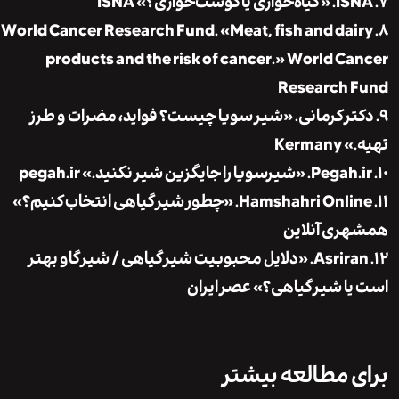
ISNA
۸. World Cancer Research Fund. «Meat, fish and da
products and the risk of cancer.»
World Ca
Research 
کتر کرمانی. «شیر سویا چیست؟ فواید، مضرات و طرز
»
Kermany
pegah.ir
ری آنلاین
۱۲. Asriran. «دلایل محبوبیت شیر گیاهی / شیر گاو بهتر
ا شیر گیاهی؟»
عصر ایران
 مطالعه بیشتر