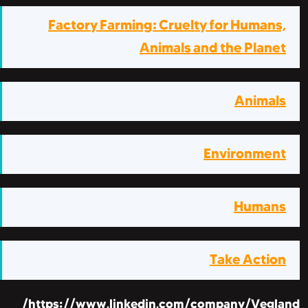
Factory Farming: Cruelty for Human
Animals and the Plan
Anima
Environme
Huma
Take Acti
https://www.linkedin.com/company/Vegl