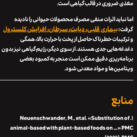
ضروری در قالب گیاهی است.
باید اثرات منفی مصرف محصولات حیوانی را نادیده
بیماری قلبی، دیابت، سرطان، افزایش کلسترول
:
یبات خطرناک حاصل از پخت با حرارت بالا، همگی
‌هایی جدی هستند. از سوی دیگر، رژیم گیاهی نیز بدون
ه‌ریزی دقیق ممکن است منجر به کمبود بعضی
ین‌ها و مواد معدنی شود.
بع
۱. Neuenschwander, M., et al. «Substitutio
animal-based with plant-based foods on …