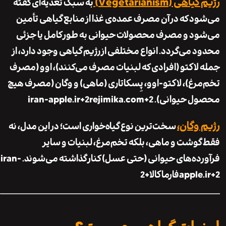
 (Vegetarianism)
به سبک تغذیه‌ای گفته
د که در آن مصرف عمده‌ی غذا از منابع گیاهی تأمین
د و مصرف محصولات حیوانی به طور کامل یا جزئی
 می‌گردد. انواع مختلفی از رژیم گیاهی وجود دارد، از
لاکتو (افرادی که لبنیات مصرف می‌کنند)، اوو (مصرف
رغ)، لاکتو-اوو، پِسکاتاری (ماهی) و وگان (مصرف هیچ
ل حیوانی).
+2
rejimika.com
+2
iran-apple.ir
وگان،
سخت‌ترین نوع گیاه‌خواری است؛ در این مدل، نه
وشت و ماهی، بلکه تخم‌مرغ، لبنیات و سایر
ده‌های حیوانی (حتی عسل) کنار گذاشته می‌شوند.
iran-
apple
فارماکالا
+2