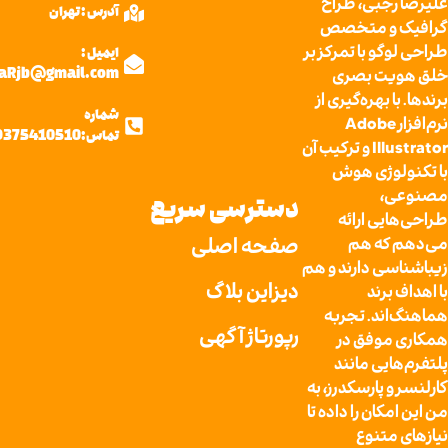
رجبی، طراح
آدرس : تهران
 و متخصص
گو با تمرکز بر
ایمیل :
یت بصری
AlyrezaRjb@gmail.com
ا بهره‌گیری از
شماره
نرم‌افزار Adobe
تماس:09375410510
Illustrator و ترکیب آن
لوژی هوش
ی،
دسترسی سریع
ایی ارائه
صفحه اصلی
 که هم
سی دارند و هم
دیزاین بلاگ
 برند
اند. تجربه
رپورتاژ آگهی
موفق در
ایی مانند
و پارسکدرز، به
مکان را داده تا
 متنوع