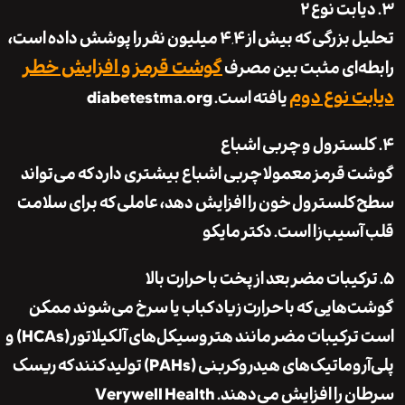
بت نوع ۲
تحلیل بزرگی که بیش از ۴٫۴ میلیون نفر را پوشش داده است،
گوشت قرمز و افزایش خطر
‌ای مثبت بین مصرف
 نوع دوم
یافته است.
diabetestma.org
سترول و چربی اشباع
قرمز معمولا چربی اشباع بیشتری دارد که می‌تواند
لسترول خون را افزایش دهد، عاملی که برای سلامت
سیب‌زا است.
دکتر مایکو
یبات مضر بعد از پخت با حرارت بالا
هایی که با حرارت زیاد کباب یا سرخ می‌شوند ممکن
است ترکیبات مضر مانند هتروسیکل‌های آلکیلاتور (HCAs) و
پلی‌آروماتیک‌های هیدروکربنی (PAHs) تولید کنند که ریسک
 را افزایش می‌دهند.
Verywell Health