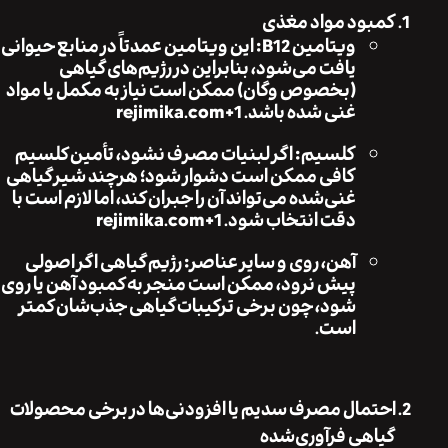
کمبود مواد مغذی
ویتامین B12
: این ویتامین عمدتاً در منابع حیوانی
یافت می‌شود، بنابراین در رژیم‌های گیاهی
(بخصوص وگان) ممکن است نیاز به مکمل یا مواد
غنی شده باشد.
+1
rejimika.com
کلسیم
: اگر لبنیات مصرف نشود، تأمین کلسیم
کافی ممکن است دشوار شود؛ هرچند شیر گیاهی
غنی‌شده می‌تواند آن را جبران کند، اما لازم است با
دقت انتخاب شود.
+1
rejimika.com
آهن، روی و سایر عناصر
: رژیم گیاهی اگر اصولی
پیش نرود، ممکن است منجر به کمبود آهن یا روی
شود، چون برخی ترکیبات گیاهی جذب‌شان کمتر
است.
احتمال مصرف سدیم یا افزودنی‌ها در برخی محصولات
گیاهی فرآوری‌شده