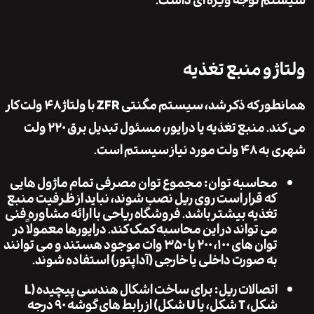
 توجه ویژه ای داشت.
ژ و منبع تغذیه
همانطور که ذکر شد، سیستم مگنتی ZFR با ولتاژ ۴۸ ولت کار
می کند. منبع تغذیه یا درایور، مسئول تبدیل برق ۲۲۰ ولت
 نیاز سیستم است.
محاسبه توان:
مجموع توان مصرفی تمام ماژول هایی
که قرار است روی ریل نصب شوند، نباید از ظرفیت منبع
تغذیه بیشتر باشد. فروشگاه ریاحی با ارائه مشاوره فنی
می تواند در این محاسبه کمک کند. درایورها معمولاً در
توان های ۱۰۰، ۲۰۰ یا ۳۵۰ وات موجود هستند و می توانند
به صورت داخلی یا خارجی (آداپتور) استفاده شوند.
اتصالات ریل:
برای ساخت اشکال هندسی پیچیده (L
شکل، T شکل، یا U شکل) از رابط های گوشه ۹۰ درجه