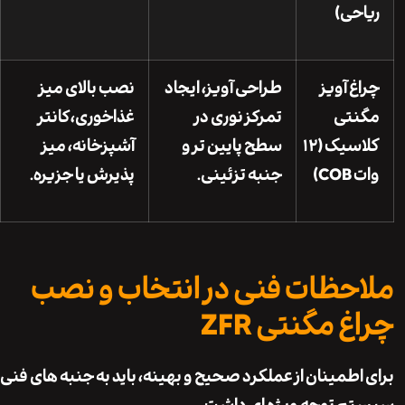
حی)
غ آویز
طراحی آویز، ایجاد
نصب بالای میز
نتی
تمرکز نوری در
غذاخوری، کانتر
کلاسیک (۱۲
سطح پایین تر و
آشپزخانه، میز
C)
جنبه تزئینی.
پذیرش یا جزیره.
حظات فنی در انتخاب و نصب
 مگنتی ZFR
اطمینان از عملکرد صحیح و بهینه، باید به جنبه های فنی