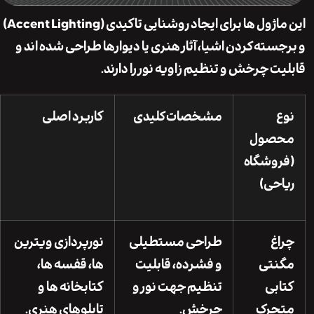
این ماژول ها برای ایجاد روشنایی تاکیدی (Accent Lighting)
سته کردن اشیا، آثار هنری یا دیوارها طراحی شده اند و
ت چرخش و تنظیم زاویه نور را دارند.
مشخصات کلیدی
کاربرد اصلی
صول
وشگاه
حی)
غ
طراحی مستطیلی
نورپردازی ویترین
نتی
و فشرده، قابلیت
ها، قفسه ها،
بی
تنظیم جهت نور و
کتابخانه ها و
حرک
چرخش.
تابلوهای هنری.