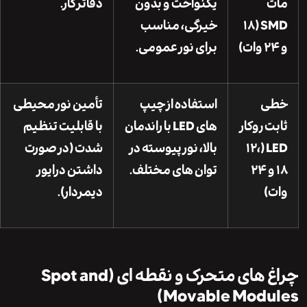
ت
یکنواخت و بدون
دفاتر کار.
SMD (۱۸
خیرگی، مناسب
برای نور عمومی.
ی
استفاده از چیپ
تأمین نور محیطی
ت روکار
های LED با راندمان
با قابلیت تنظیم
LED (۱۲،
بالا، نور پیوسته در
شدت (در صورت
۱۸ و ۲۴
توان های مختلف.
داشتن درایور
)
دیمردار).
چراغ های متحرک و نقطه ای (Spot and
Movable Modul