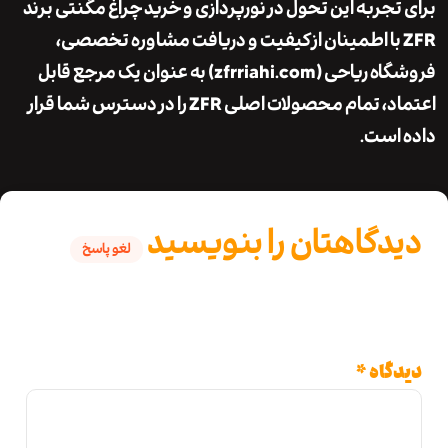
تجربه این تحول در نورپردازی و
خرید چراغ مگنتی برند
ا اطمینان از کیفیت و دریافت مشاوره تخصصی،
اه ریاحی
(zfrriahi.com) به عنوان یک مرجع قابل
اعتماد، تمام محصولات اصلی ZFR را در دسترس شما قرار
است.
دگاهتان را بنویسید
لغو پاسخ
نی ایمیل شما منتشر نخواهد شد.
بخش‌های
دنیاز علامت‌گذاری شده‌اند
*
گاه
*