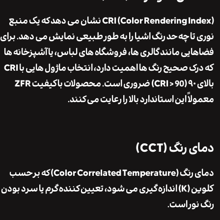
CRI (Color Rendering Index) نشان می دهد که یک منبع
تا چه حد رنگ اشیا را به طور طبیعی نمایش می دهد. برای
یی مانند گالری ها، فروشگاه های لباس، یا آشپزخانه ها
که درک صحیح رنگ ها اهمیت دارد، انتخاب ماژول هایی با CRI
بالای ۹۰ (CRI > 90) ضروری است. محصولات باکیفیت ZFR
ً این استاندارد بالا را رعایت می کنند.
رنگ (CCT)
دمای رنگ (Color Correlated Temperature) که بر حسب
کلوین (K) اندازه گیری می شود، تعیین کننده گرم یا سرد بودن
ور است.