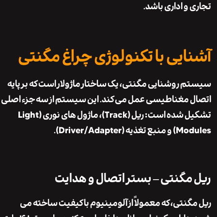
 و اداری باشد.
ایی با تکنولوژی چراغ مگنتی
 روشنایی مگنتی، یک ساختار ماژولار است که بر پایه
 مغناطیسی عمل می کند. این سیستم از سه جزء اصلی
تشکیل شده است: ریل (Track)، ماژول های نوری (Light
ه (Driver/Adapter).
مگنتی – بستر اتصال و هدایت
گنتی، که معمولاً از آلومینیوم با کیفیت ساخته می