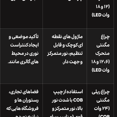
(۱۲ و ۱۸
L)
غ
ماژول های نقطه
تأکید موضعی و
نتی
ای کوچک و قابل
ایجاد کنتراست
حرک
تنظیم، نور متمرکز
نوری در محیط
(۶، ۱۲ و ۱۸
و جهت دار.
های گالری مانند.
L)
غ ریلی
استفاده از چیپ
فضاهای تجاری،
نتی
COB با شدت نور
رستوران ها و
(۲۴ وات
بالا، نور متمرکز و
فروشگاه هایی که
C
قوی (مناسب برای
نیاز به نوردهی