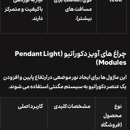
مسافت های
باکیفیت و متمرکز
بیشتر).
دارند.
چراغ های آویز دکوراتیو (Pendant Light
Modul
اژول ها برای ایجاد نور موضعی در ارتفاع پایین و افزودن
صر دکوراتیو به سیستم مگنتی استفاده می شوند.
مشخصات کلیدی
کاربرد اصلی
صول
وشگاه