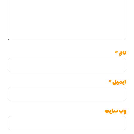
*
یل
*
 سایت