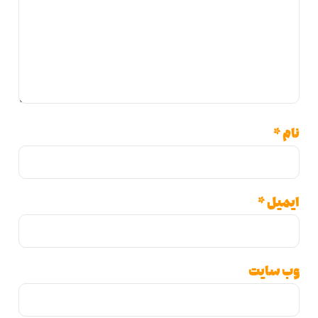
*
یل
*
 سایت