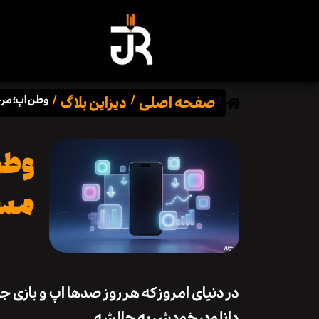
دیزاین بلاگ
صفحه اصلی
مستقیم 🇮🇷📱
/
/
لینک
🇷📱
شه، پیدا کردن یه منبع مطمئن و سریع برای
دانلود، خودش یه چالشه.