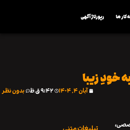
 کار ها
رپورتاژ آگهی
 خودِ زیبا
آبان ۴, ۱۴۰۴
۹:۴۲ ق٫ظ
بدون نظر
خصصی،
تبلیغات متنی