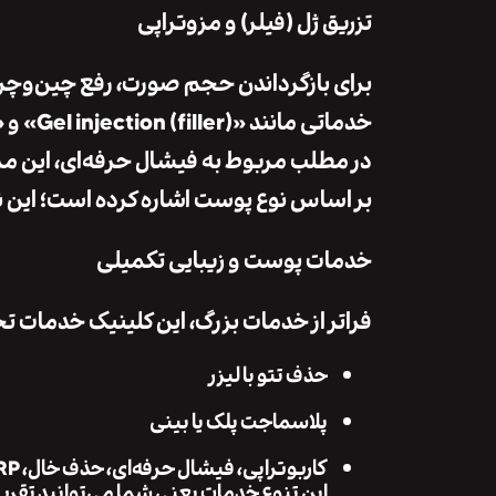
تزریق ژل (فیلر) و مزوتراپی
برای بازگرداندن حجم صورت، رفع چین‌وچرو
خدماتی مانند «Gel injection (filler)» و «Mesotherapy» دارد.
در مطلب مربوط به فیشال حرفه‌ای، این 
بر اساس نوع پوست اشاره کرده است؛ این نش
خدمات پوست و زیبایی تکمیلی
فراتر از خدمات بزرگ، این کلینیک خدمات ت
حذف تتو با لیزر
پلاسماجت پلک یا بینی
کاربو‌تراپی، فیشال حرفه‌ای، حذف خال، PRP
این تنوع خدمات یعنی شما می‌توانید تقریب