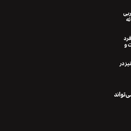
ربی
تو با لیزر Q-switch و … ارائه
فرد
 و
ز در
‌تواند