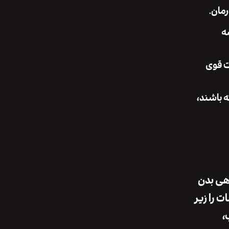
مان.
ه
ات قوی
 باشند،
هی بدن
ت را زیر
،