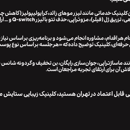
ین کلینیک خدماتی مانند لیزر موهای زائد، کرایولیپولیز (کاهش چ
موضعی با سرما)، RF کاویشن برای فرم‌دهی، تزریق ژل (فیلر)، مزوتراپی، حذف ت
 هر اقدام، مشاوره انجام می‌شود و برنامه‌ریزی بر اساس نیاز 
 حرفه‌ای، کلینیک توضیح داده که «هر جلسه بر اساس نوع پوست
نند ماساژتراپی، جوان‌سازی رایگان، بن تخفیف و گردونه شانس نی
اش آن برای ارتقای تجربه مراجعان است.
ایی قابل اعتماد در تهران هستید، کلینیک زیبایی ستایش می