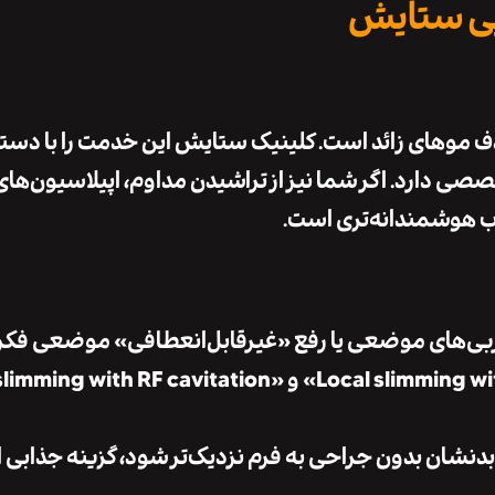
یی ستایش
ذف موهای زائد است. کلینیک ستایش این خدمت را با دستگا
ی دارد. اگر شما نیز از تراشیدن مداوم، اپیلاسیون‌های
اب هوشمندانه‌تری است.
ربی‌های موضعی یا رفع «غیرقابل‌انعطافی» موضعی فکر
می‌کنند، خدماتی مانند «Local slimming with cryolipolysis» و «h RF cavitation
بدنشان بدون جراحی به فرم نزدیک‌تر شود، گزینه جذابی 