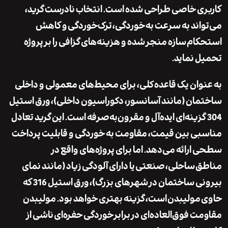
ی خاصی طراحی شده است. انتخاب نادرست گرید،
اند به سرعت به
خوردگی
،
ترک‌خوردگی
و
کاهش
کام
سازه منجر شده و هزینه‌های گزافی را بر پروژه
 نماید.
وان یک قاعده کلی، برای محیط‌های معمولی و داخلی
ان (مانند آسانسور، دکوراسیون داخلی)،
ورق استیل
زینه‌ای ایده‌آل و مقرون‌به‌صرفه است. این گرید تعادل
ی بین قیمت، مقاومت به خوردگی و قابلیت پرداخت
ارائه می‌دهد. اما برای پروژه‌های واقع در
ق
ساحلی
،
صنعتی
یا دارای آلودگی زیاد (مانند نمای
ی ساختمان در شهرهای بزرگ)،
ورق استیل 316
که
مولیبدن
است، گزینه بهتری خواهد بود. مولیبدن
ت فوق‌العاده‌ای در برابر
خوردگی حفره‌ای
ناشی از