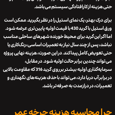
زینه از کارافتادگی سیستم
می‌باشد.
درک بهتر، یک
نمای استیل
را در نظر بگیرید. ممکن است
ستیل با
گرید 430
با قیمت اولیه پایین‌تری عرضه شود.
گر این گرید برای محیط خورنده شهرهای ساحلی مناسب
، پس از چند سال نیاز به
تعمیرات اساسی
،
رنگ‌کاری
یا
عویض کامل
پیدا کند. در این صورت، هزینه نهایی پروژه
اند چندین برابر حالت اولیه شود. در مقابل،
ه‌گذاری اولیه بیشتر بر روی
گرید 316
که مقاومت بالایی
بر آب دریا دارد، می‌تواند با حذف هزینه‌های نگهداری و
ات، در درازمدت به صرفه‌تر باشد.
 محاسبه هزینه چرخه عمر