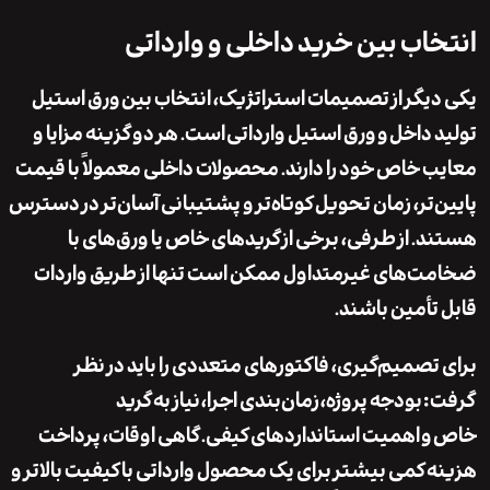
اب بین خرید داخلی و وارداتی
یگر از تصمیمات استراتژیک، انتخاب بین
ورق استیل
 داخل
و
ورق استیل وارداتی
است. هر دو گزینه مزایا و
 خاص خود را دارند. محصولات داخلی معمولاً با قیمت
‌تر، زمان تحویل کوتاه‌تر و پشتیبانی آسان‌تر در دسترس
. از طرفی، برخی از گریدهای خاص یا ورق‌های با
‌های غیرمتداول ممکن است تنها از طریق واردات
تأمین باشند.
تصمیم‌گیری، فاکتورهای متعددی را باید در نظر
:
بودجه پروژه
،
زمان‌بندی اجرا
،
نیاز به گرید
و
اهمیت استانداردهای کیفی
. گاهی اوقات، پرداخت
 کمی بیشتر برای یک محصول وارداتی با کیفیت بالاتر و