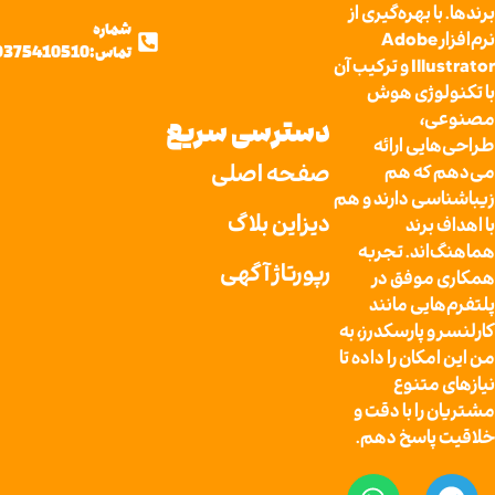
ا بهره‌گیری از
شماره
نرم‌افزار Adobe
تماس:09375410510
Illustrator و ترکیب آن
لوژی هوش
ی،
دسترسی سریع
ایی ارائه
صفحه اصلی
 که هم
سی دارند و هم
دیزاین بلاگ
 برند
اند. تجربه
رپورتاژ آگهی
موفق در
ایی مانند
و پارسکدرز، به
مکان را داده تا
 متنوع
را با دقت و
پاسخ دهم.