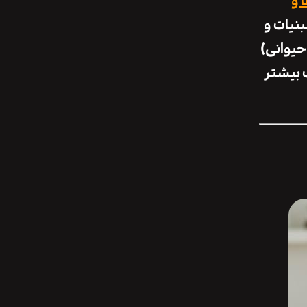
 و
نیات و
یوانی)
 بیشتر