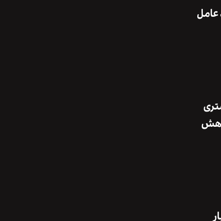
 عامل
تری
کاهش
ر