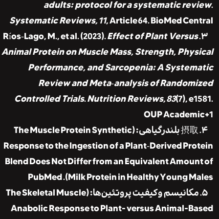
adults: protocol for a systematic re
Systematic Reviews, 11
, Article 64.
BioMed Cen
Effect of Plant Versu
Animal Protein on Muscle Mass, Strength, Phy
Performance, and Sarcopenia: A System
Review and Meta‑analysis of Random
Controlled Trials
.
Nutrition Reviews, 83
(7), 
OUP Academ
۴. 摂取 بلندر گیاهی: (The Muscle Protein Synthetic
Response to the Ingestion of a Plant‑Derived Pr
Blend Does Not Differ from an Equivalent Amou
PubMed
Milk Protein in Healthy Young Ma
۵. مکانیسم و کیفیت پروتئین‌ها: (The Skeletal Muscle
Anabolic Response to Plant- versus Animal-