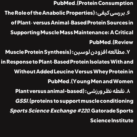
PubMed
Protein Consumpt
۶. بررسی کیفی: (The Role of the Anabolic Properties
of Plant‑ versus Animal‑Based Protein Sourc
Supporting Muscle Mass Maintenance: A Cri
PubMed
Rev
۷. مطالعه افزودن لوسین: (Muscle Protein Synthesis
in Response to Plant‑Based Protein Isolates Wit
Without Added Leucine Versus Whey Prote
PubMed
Young Men and Wom
۸. نقطه نظر ورزشی: (Plant versus animal-based
GSSI
proteins to support muscle condition
Sports Science Exchange #220
.
Gatorade Sp
Science Inst