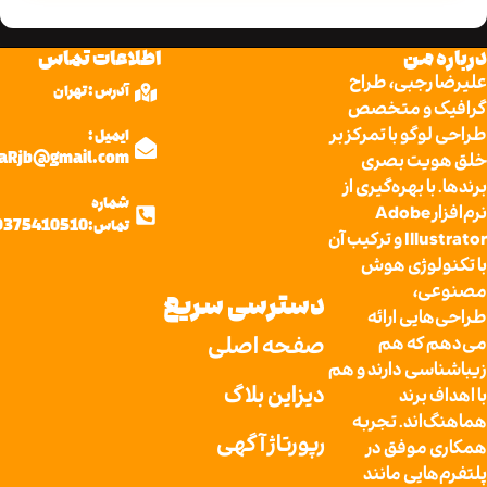
 من
اطلاعات تماس
رجبی، طراح
آدرس : تهران
 و متخصص
گو با تمرکز بر
ایمیل :
یت بصری
AlyrezaRjb@gmail.com
ا بهره‌گیری از
شماره
نرم‌افزار Adobe
تماس:09375410510
Illustrator و ترکیب آن
لوژی هوش
ی،
دسترسی سریع
ایی ارائه
صفحه اصلی
 که هم
سی دارند و هم
دیزاین بلاگ
 برند
اند. تجربه
رپورتاژ آگهی
موفق در
ایی مانند