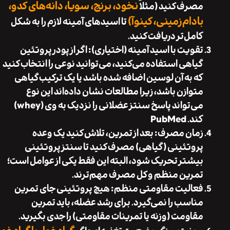
نخود، برنج، سویا، دانه‌های کدو،
مصرف کنید (مثلاً
بادام‌زمینی، کینوآ)
تا اسیدهای آمینه لازم را به شکل
کامل‌تر دریافت کنید.
تقویت با اسید آمینه (اختیاری)
: اگر از پودر پروتئین
گیاهی استفاده می‌کنید، می‌توانید نوعی را انتخاب کنید
که به آن لوسین اضافه شده باشد یا یک ترکیب گیاهی
متوازن باشد، زیرا مطالعات نشان داده‌اند این نوع
می‌تواند پاسخ سنتز عضلانی را نزدیک به وی (whey)
کند.
PubMed
زمان مصرف
: بعد از تمرین، تلاش کنید یک وعده
پروتئینی (گیاهی) مصرف کنید تا سنتز پروتئینی
بیشتر تحریک شود، البته این فقط یکی از عوامل است؛
تمرین منظم و کل مصرف مهم‌ترند.
فعالیت مقاومتی منظم
: هیچ پروتئینی جای تمرین
مناسب را نمی‌گیرد. برای رشد عضله، باید تمرین
مقاومت (وزنه یا تمرینات مقاومتی) را جدی بگیرید.