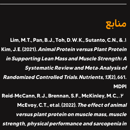
بع
۱. Lim, M. T., Pan, B. J., Toh, D. W. K., Sutanto, C. N
Kim, J. E. (2021).
Animal Protein versus Plant Pr
in Supporting Lean Mass and Muscle Strengt
Systematic Review and Meta‑Analysi
Randomized Controlled Trials
.
Nutrients, 13
(2)
۲. Reid‑McCann, R. J., Brennan, S. F., McKinley, M. C
McEvoy, C. T., et al. (2022).
The effect of a
versus plant protein on muscle mass, m
strength, physical performance and sarcopen