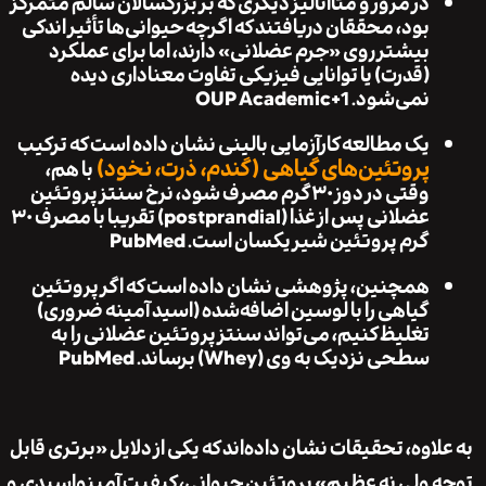
در مرور و متاآنالیز دیگری که بر بزرگسالان سالم متمرکز
بود، محققان دریافتند که اگرچه حیوانی‌ها تأثیر اندکی
بیشتر روی «جرم عضلانی» دارند، اما برای عملکرد
(قدرت) یا توانایی فیزیکی تفاوت معناداری دیده
نمی‌شود.
+1
OUP Academic
یک مطالعه کارآزمایی بالینی نشان داده است که ترکیب
پروتئین‌های گیاهی (گندم، ذرت، نخود)
با هم،
وقتی در دوز ۳۰ گرم مصرف شود، نرخ سنتز پروتئین
عضلانی پس از غذا (postprandial) تقریبا با مصرف ۳۰
گرم پروتئین شیر یکسان است.
PubMed
همچنین، پژوهشی نشان داده است که اگر پروتئین
گیاهی را با لوسین اضافه‌شده (اسید آمینه ضروری)
تغلیظ کنیم، می‌تواند سنتز پروتئین عضلانی را به
سطحی نزدیک به وی (Whey) برساند.
PubMed
اوه، تحقیقات نشان داده‌اند که یکی از دلایل «برتری قابل
ولی نه عظیم» پروتئین حیوانی، کیفیت آمینواسیدی و