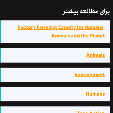
 مطالعه بیشتر
Factory Farming: Cruelty for Human
Animals and the Plan
Anima
Environme
Huma