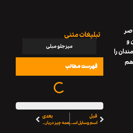
اصر
تبلیغات متنی
 و
میز جلو مبلی
ندان را
 هم
فهرست مطالب
قبل
بعدی
اسم وسایل اسپرسو ساز و ست کامل وسایل قهوه ساز ☕
همه چیز درباره هزینه ارتودنسی دندان در سال ۱۴۰۴ + نکات مهم قبل از شروع درمان