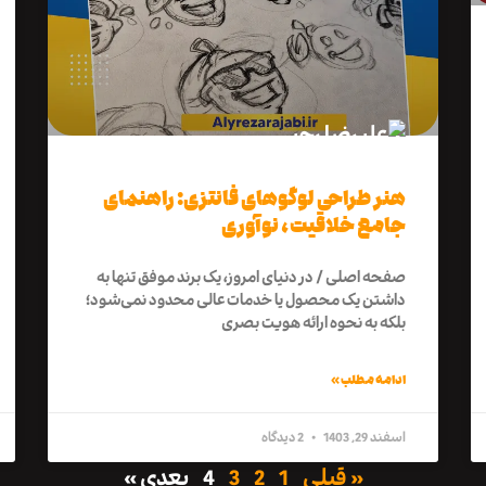
هنر طراحی لوگوهای فانتزی: راهنمای
جامع خلاقیت، نوآوری
صفحه اصلی / در دنیای امروز، یک برند موفق تنها به
داشتن یک محصول یا خدمات عالی محدود نمی‌شود؛
بلکه به نحوه ارائه هویت بصری
ادامه مطلب »
اسفند 29, 1403
2 دیدگاه
« قبلی
1
2
3
4
بعدی »